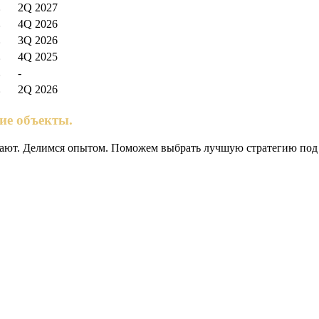
2Q 2027
฿
4Q 2026
฿
3Q 2026
฿
4Q 2025
฿
-
฿
2Q 2026
฿
ие объекты.
елают. Делимся опытом. Поможем выбрать лучшую стратегию под