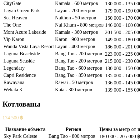
CityGate
Kamala - 600 метров
130 000 - 135 00
Layan Green Park
Layan - 700 метров
179 000 - 190 00
Sea Heaven
Naithon - 50 метров
150 000 - 170 00
The One
Nai Kharn - 800 метров
146 000 - 160 00
Mont Azure Lakeside
Kamala - 360 метров
201 500 - 205 00
Vip Karon
Karon - 900 метров
149 000 - 180 00
Wanda Vista Laya Resort
Layan - 400 метров
186 000 - 201 00
Laguna Beachside
Bang Tao - 200 метров
223 000 - 225 00
Laguna Seaside
Bang Tao - 200 метров
215 000 - 230 00
Legendary
Bang Tao - 600 метров
130 000 - 150 00
Capri Residence
Bang Tao - 850 метров
135 000 - 145 00
Rawayana
Rawai - 50 метров
136 000 - 145 00
Wekata 3
Kata - 300 метров
139 000 - 155 00
Котлованы
174 500 ฿
– cредняя цена объектов на этапе котлована.
Название объекта
Регион
Цены за метр от и
Sky Park Celeste
Bang Tao - 800 метров
180 000 - 205 000 