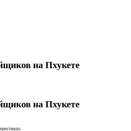
йщиков на Пхукете
йщиков на Пхукете
еристиках.