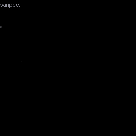
запрос.
ь