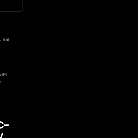
, вы
рым
и
С-
,