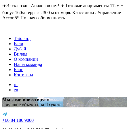
✈️Эксклюзив. Аналогов нет! ✈️ Готовые апартаменты 112м +
бонус 160м терраса. 300 м от моря. Класс люкс. Управление
Accor 5* Полная собственность.
Тайланд
Бали
Дубай
Виллы
О компании
Наша команда
Блог
Контакты
ru
en
Мы сами инвестируем
в лучшие объекты на Пхукете
+66 84 186 9000